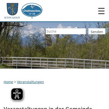
☰
Home
>
Veranstaltungen
Veranstaltungen in der Gemeinde