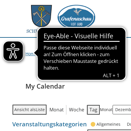
Home
>
Veranstaltungen
>
My Calendar
My Calendar
Monat
Woche
Tag
Ansicht als
Liste
Monat
Veranstaltungskategorien
Allgemeines
D