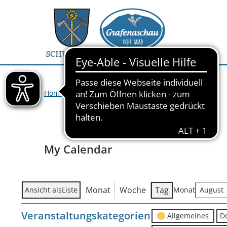
Home
>
Veranstaltungen
>
My Calendar
My Calendar
Monat
Woche
Tag
Ansicht als
Liste
Monat
Veranstaltungskategorien
Allgemeines
D