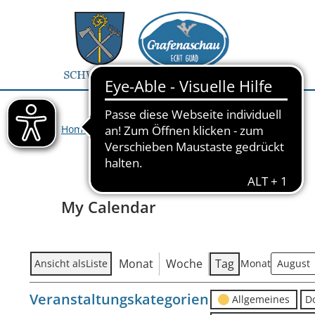
Home
>
Veranstaltungen
>
My Calendar
My Calendar
Monat
Woche
Tag
Ansicht als
Liste
Monat
Veranstaltungskategorien
Allgemeines
D