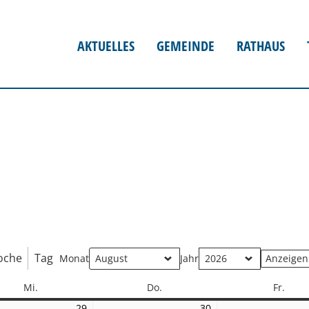
AKTUELLES
GEMEINDE
RATHAUS
oche
Tag
Monat
Jahr
Mittwoch
Donnerstag
Freit
Mi.
Do.
Fr.
29
29.
30
30.