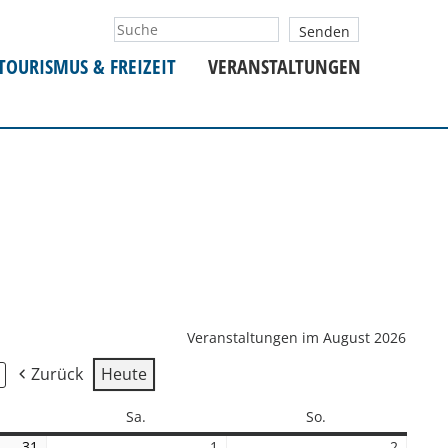
TOURISMUS & FREIZEIT
VERANSTALTUNGEN
Veranstaltungen im August 2026
Zurück
Heute
ag
Samstag
Sonntag
Sa.
So.
31
31.
1
1.
2
2.