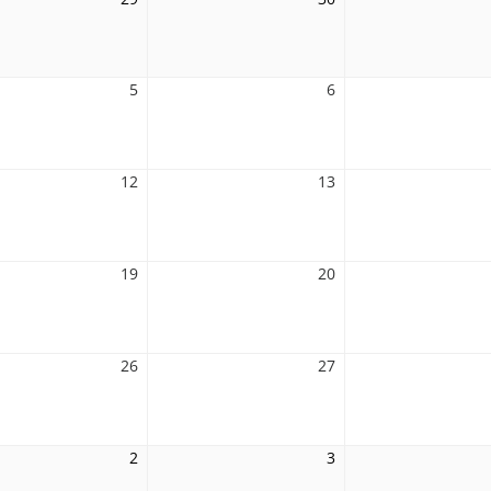
Juli
Juli
2026
2026
5
5.
6
6.
August
August
2026
2026
12
12.
13
13.
August
August
2026
2026
19
19.
20
20.
August
August
2026
2026
26
26.
27
27.
August
August
2026
2026
2
2.
3
3.
ber
September
September