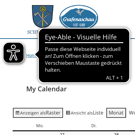
Home
>
Veranstaltungen
>
My Calendar
My Calendar
Raster
Liste
Monat
W
Anzeigen als
Ansicht als
Montag
Dienstag
Mo.
Di.
27
27.
28
28.