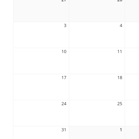
Juli
Juli
2026
2026
3
3.
4
4.
August
August
2026
2026
10
10.
11
11.
August
August
2026
2026
17
17.
18
18.
August
August
2026
2026
24
24.
25
25.
August
August
2026
2026
31
31.
1
1.
August
Septem