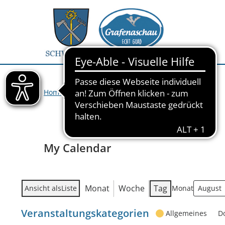
Home
>
Veranstaltungen
>
My Calendar
My Calendar
Monat
Woche
Tag
Ansicht als
Liste
Monat
Veranstaltungskategorien
Allgemeines
D