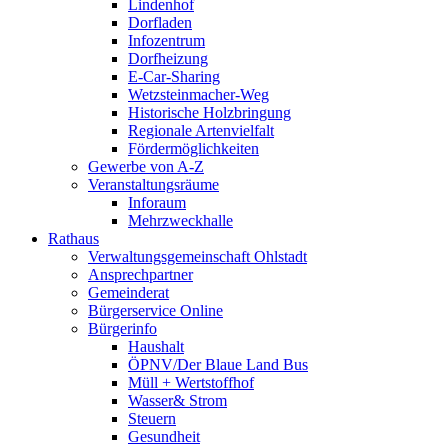
Lindenhof
Dorfladen
Infozentrum
Dorfheizung
E-Car-Sharing
Wetzsteinmacher-Weg
Historische Holzbringung
Regionale Artenvielfalt
Fördermöglichkeiten
Gewerbe von A-Z
Veranstaltungsräume
Inforaum
Mehrzweckhalle
Rathaus
Verwaltungsgemeinschaft Ohlstadt
Ansprechpartner
Gemeinderat
Bürgerservice Online
Bürgerinfo
Haushalt
ÖPNV/Der Blaue Land Bus
Müll + Wertstoffhof
Wasser& Strom
Steuern
Gesundheit