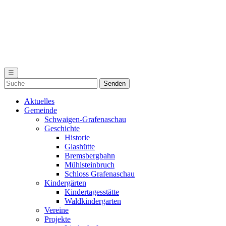
☰
Aktuelles
Gemeinde
Schwaigen-Grafenaschau
Geschichte
Historie
Glashütte
Bremsbergbahn
Mühlsteinbruch
Schloss Grafenaschau
Kindergärten
Kindertagesstätte
Waldkindergarten
Vereine
Projekte