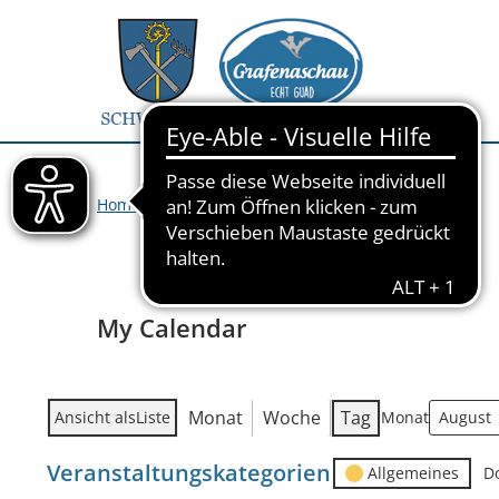
Home
>
Veranstaltungen
>
My Calendar
My Calendar
Monat
Woche
Tag
Ansicht als
Liste
Monat
Veranstaltungskategorien
Allgemeines
D