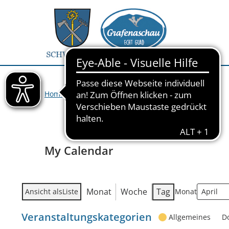
Home
>
Veranstaltungen
>
My Calendar
My Calendar
Monat
Woche
Tag
Ansicht als
Liste
Monat
Veranstaltungskategorien
Allgemeines
D