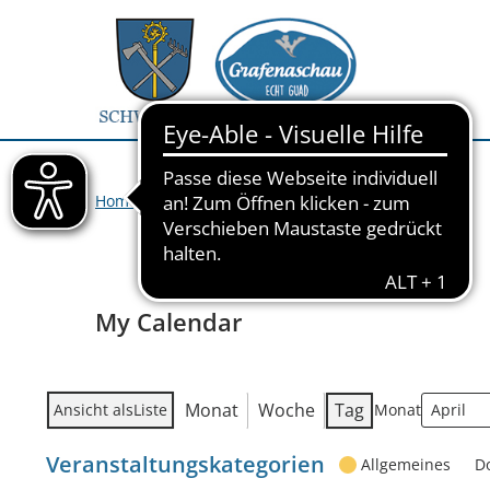
Home
>
Veranstaltungen
>
My Calendar
My Calendar
Monat
Woche
Tag
Ansicht als
Liste
Monat
Veranstaltungskategorien
Allgemeines
D