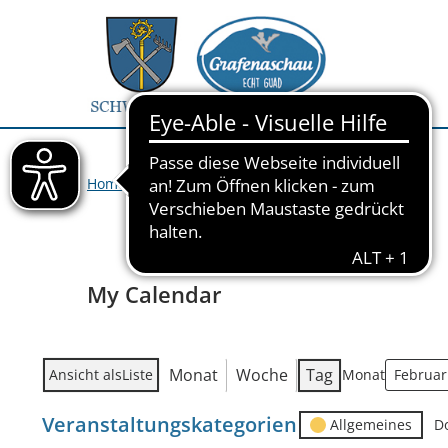
Home
>
Veranstaltungen
>
My Calendar
My Calendar
Monat
Woche
Tag
Ansicht als
Liste
Monat
Veranstaltungskategorien
Allgemeines
D