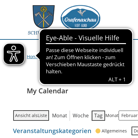
Home
>
Veranstaltungen
>
My Calendar
My Calendar
Monat
Woche
Tag
Ansicht als
Liste
Monat
Veranstaltungskategorien
Allgemeines
D