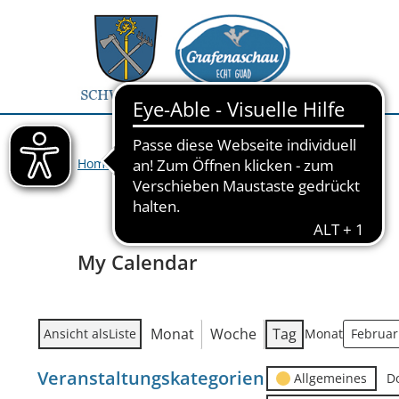
Home
>
Veranstaltungen
>
My Calendar
My Calendar
Monat
Woche
Tag
Ansicht als
Liste
Monat
Veranstaltungskategorien
Allgemeines
D