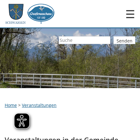
☰
Home
>
Veranstaltungen
Veranstaltungen in der Gemeinde