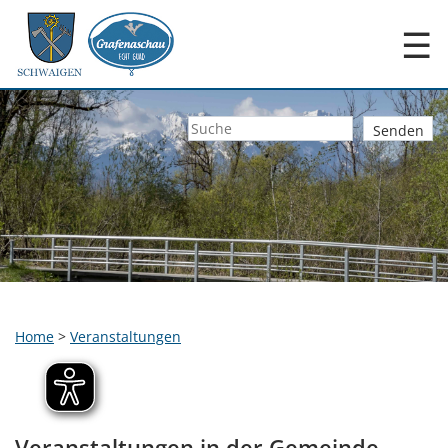
☰
Home
>
Veranstaltungen
Veranstaltungen in der Gemeinde