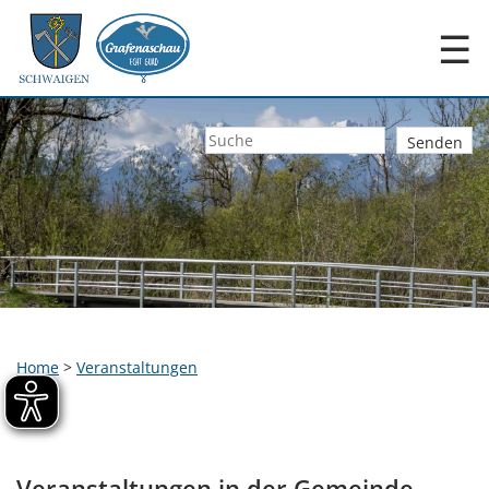
☰
Home
>
Veranstaltungen
Veranstaltungen in der Gemeinde