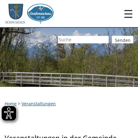
☰
Home
>
Veranstaltungen
Veranstaltungen in der Gemeinde