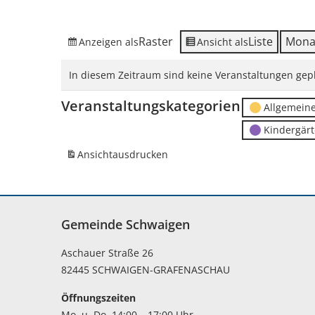
Raster
Liste
Mona
Anzeigen als
Ansicht als
In diesem Zeitraum sind keine Veranstaltungen gepl
Veranstaltungskategorien
Allgemein
Kindergär
Ansicht
ausdrucken
Gemeinde Schwaigen
Aschauer Straße 26
82445 SCHWAIGEN-GRAFENASCHAU
Öffnungszeiten
Mo. u. Do. 14:00 – 17:00 Uhr