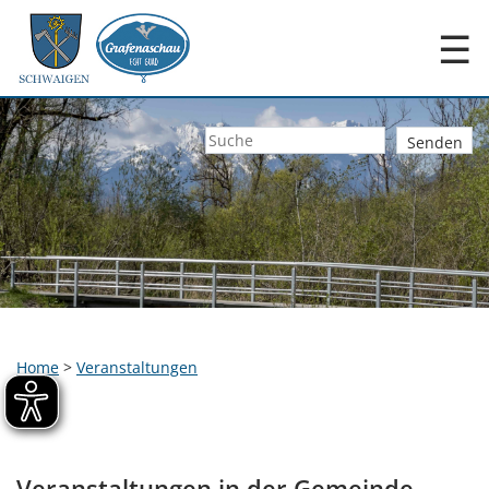
☰
Home
>
Veranstaltungen
Veranstaltungen in der Gemeinde