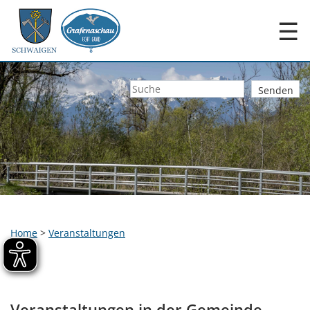
☰
Home
>
Veranstaltungen
Veranstaltungen in der Gemeinde