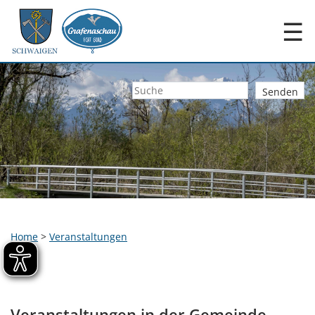
☰
Home
>
Veranstaltungen
Veranstaltungen in der Gemeinde