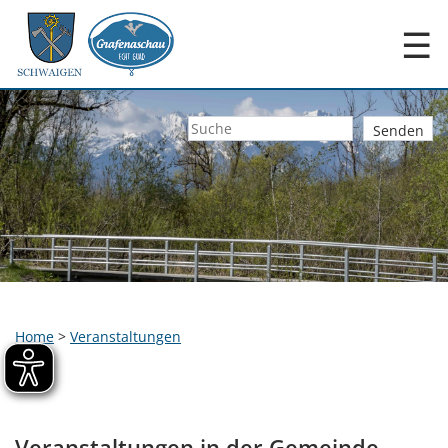
☰
Home
>
Veranstaltungen
Veranstaltungen in der Gemeinde