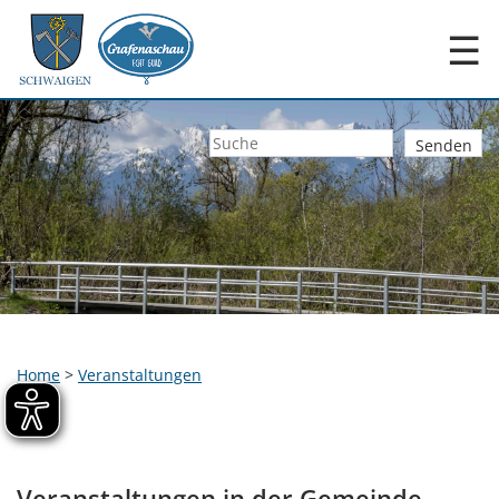
☰
Home
>
Veranstaltungen
Veranstaltungen in der Gemeinde