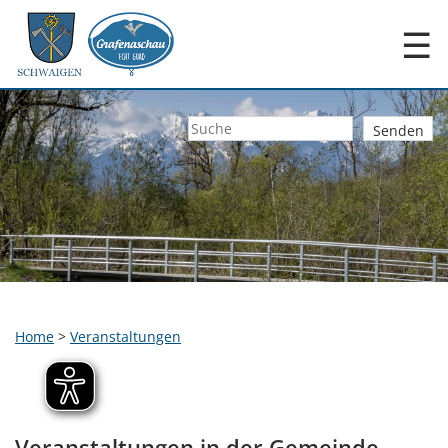
☰
Home
>
Veranstaltungen
Veranstaltungen in der Gemeinde