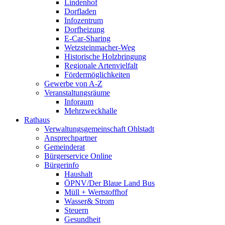
Lindenhof
Dorfladen
Infozentrum
Dorfheizung
E-Car-Sharing
Wetzsteinmacher-Weg
Historische Holzbringung
Regionale Artenvielfalt
Fördermöglichkeiten
Gewerbe von A-Z
Veranstaltungsräume
Inforaum
Mehrzweckhalle
Rathaus
Verwaltungsgemeinschaft Ohlstadt
Ansprechpartner
Gemeinderat
Bürgerservice Online
Bürgerinfo
Haushalt
ÖPNV/Der Blaue Land Bus
Müll + Wertstoffhof
Wasser& Strom
Steuern
Gesundheit