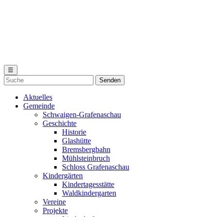
☰
Aktuelles
Gemeinde
Schwaigen-Grafenaschau
Geschichte
Historie
Glashütte
Bremsbergbahn
Mühlsteinbruch
Schloss Grafenaschau
Kindergärten
Kindertagesstätte
Waldkindergarten
Vereine
Projekte