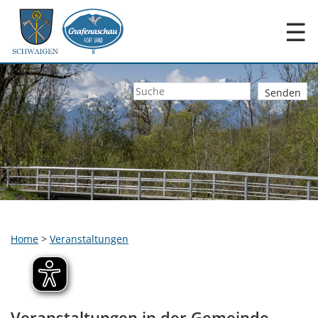
☰
Home
>
Veranstaltungen
Veranstaltungen in der Gemeinde