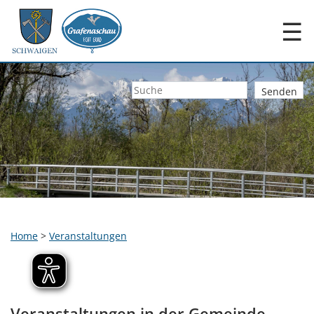
☰
Home
>
Veranstaltungen
Veranstaltungen in der Gemeinde