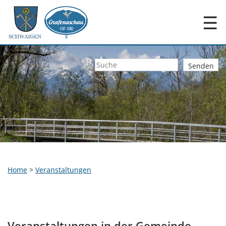
☰
Home
>
Veranstaltungen
Veranstaltungen in der Gemeinde