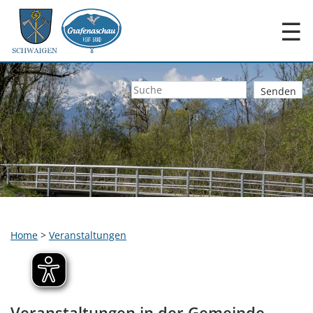
☰
Home
>
Veranstaltungen
Veranstaltungen in der Gemeinde