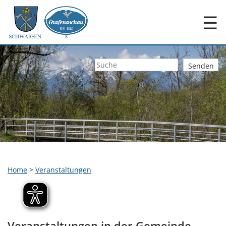
☰
Home
>
Veranstaltungen
Veranstaltungen in der Gemeinde