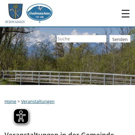
☰
Home
>
Veranstaltungen
Veranstaltungen in der Gemeinde