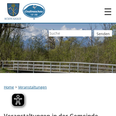
☰
Home
>
Veranstaltungen
Veranstaltungen in der Gemeinde