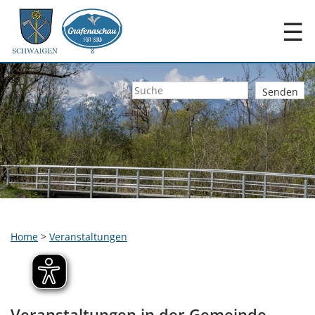
☰
Home
>
Veranstaltungen
Veranstaltungen in der Gemeinde