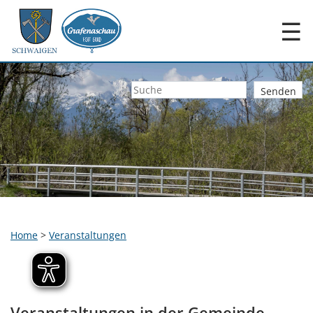
☰
Home
>
Veranstaltungen
Veranstaltungen in der Gemeinde