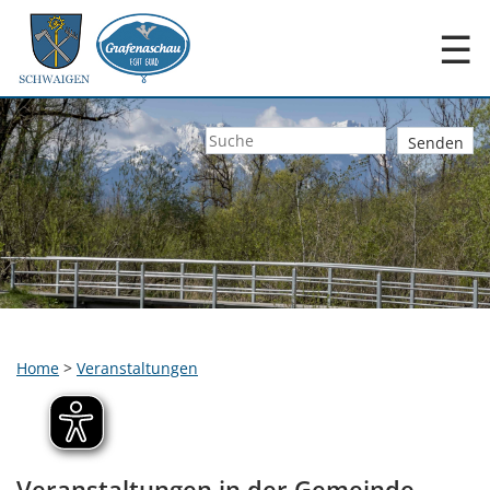
☰
Home
>
Veranstaltungen
Veranstaltungen in der Gemeinde