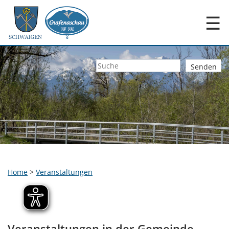
☰
Home
>
Veranstaltungen
Veranstaltungen in der Gemeinde