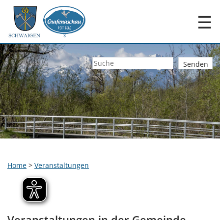
☰
Home
>
Veranstaltungen
Veranstaltungen in der Gemeinde