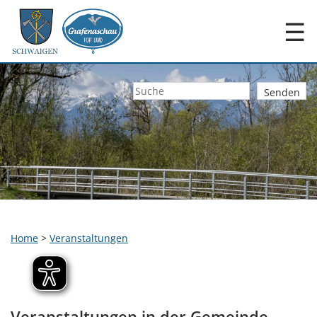
☰
Home
>
Veranstaltungen
Veranstaltungen in der Gemeinde