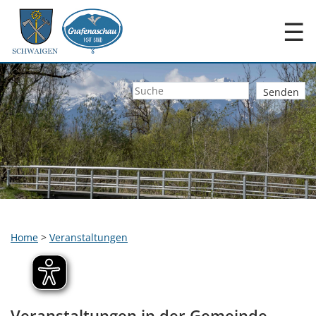
☰
Home
>
Veranstaltungen
Veranstaltungen in der Gemeinde