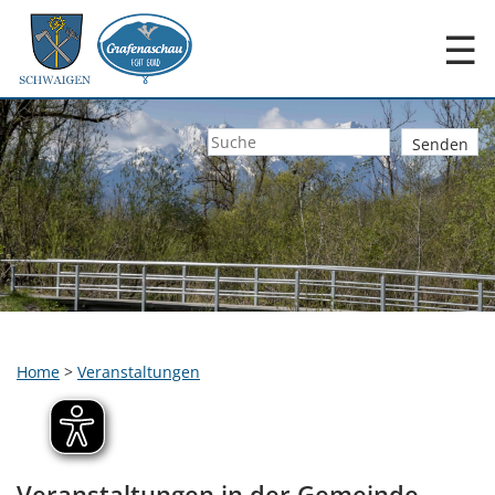
☰
Home
>
Veranstaltungen
Veranstaltungen in der Gemeinde