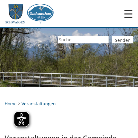
☰
Home
>
Veranstaltungen
Veranstaltungen in der Gemeinde