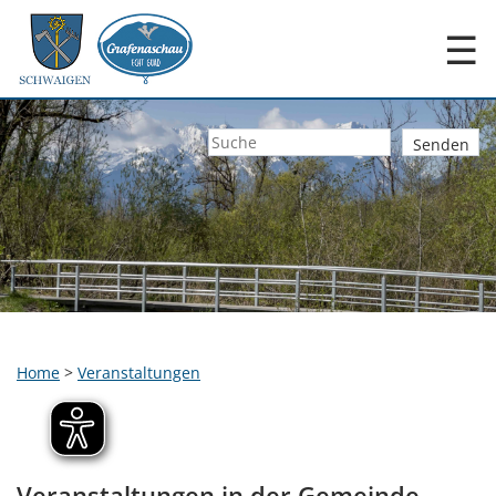
☰
Home
>
Veranstaltungen
Veranstaltungen in der Gemeinde