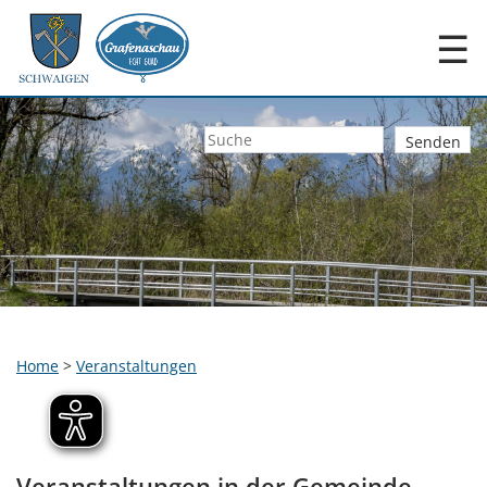
☰
Home
>
Veranstaltungen
Veranstaltungen in der Gemeinde