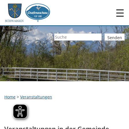
☰
Home
>
Veranstaltungen
Veranstaltungen in der Gemeinde