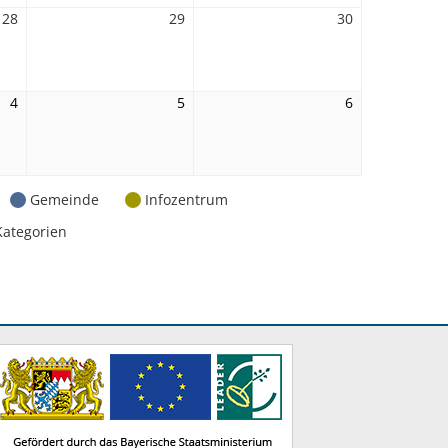
28
28.
29
29.
30
30.
August
August
August
2026
2026
2026
4
4.
5
5.
6
6.
September
September
September
2026
2026
2026
Gemeinde
Infozentrum
Kategorien