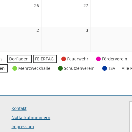
26
26.
27
27.
st
August
August
2026
2026
2
2.
3
3.
ember
September
September
2026
2026
es
Dorfladen
FEIERTAG
Feuerwehr
Förderverein
ten
Mehrzweckhalle
Schützenverein
TSV
Alle 
Kontakt
Notfallrufnummern
Impressum