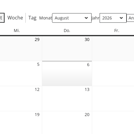
t
Woche
Tag
Monat
Jahr
Mittwoch
Donnerstag
Freitag
Mi.
Do.
Fr.
29
29.
30
30.
Juli
Juli
2026
2026
5
5.
6
6.
st
August
August
2026
2026
12
12.
13
13.
st
August
August
2026
2026
19
19.
20
20.
st
August
August
2026
2026