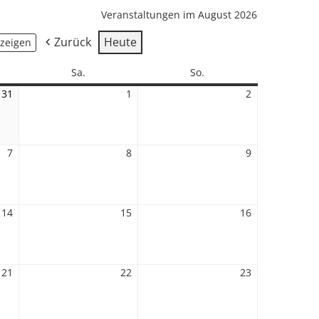
Veranstaltungen im August 2026
Zurück
Heute
Samstag
Sonntag
Sa.
So.
31
31.
1
1.
2
2.
Juli
August
August
2026
2026
2026
7
7.
8
8.
9
9.
August
August
August
2026
2026
2026
14
14.
15
15.
16
16.
August
August
August
2026
2026
2026
21
21.
22
22.
23
23.
August
August
August
2026
2026
2026