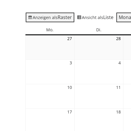
Raster
Liste
Mona
Anzeigen als
Ansicht als
Montag
Dienstag
Mo.
Di.
27
27.
28
28.
Juli
Juli
2026
2026
3
3.
4
4.
August
Augu
2026
2026
10
10.
11
11.
August
Augu
2026
2026
17
17.
18
18.
August
Augu
2026
2026