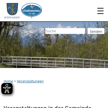
☰
Home
>
Veranstaltungen
Veranstaltungen in der Gemeinde