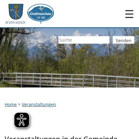
☰
Home
>
Veranstaltungen
Veranstaltungen in der Gemeinde