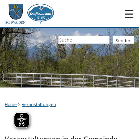
☰
Home
>
Veranstaltungen
Veranstaltungen in der Gemeinde