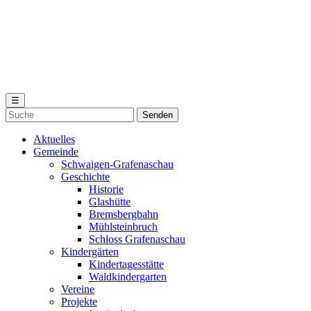
☰
Aktuelles
Gemeinde
Schwaigen-Grafenaschau
Geschichte
Historie
Glashütte
Bremsbergbahn
Mühlsteinbruch
Schloss Grafenaschau
Kindergärten
Kindertagesstätte
Waldkindergarten
Vereine
Projekte