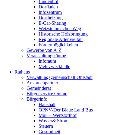
Lindenhof
Dorfladen
Infozentrum
Dorfheizung
E-Car-Sharing
Wetzsteinmacher-Weg
Historische Holzbringung
Regionale Artenvielfalt
Fördermöglichkeiten
Gewerbe von A-Z
Veranstaltungsräume
Inforaum
Mehrzweckhalle
Rathaus
Verwaltungsgemeinschaft Ohlstadt
Ansprechpartner
Gemeinderat
Bürgerservice Online
Bürgerinfo
Haushalt
ÖPNV/Der Blaue Land Bus
Müll + Wertstoffhof
Wasser& Strom
Steuern
Gesundheit