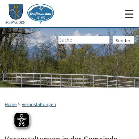
☰
Home
>
Veranstaltungen
Veranstaltungen in der Gemeinde